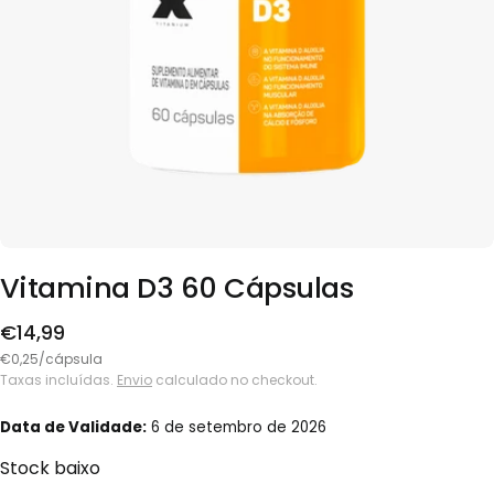
Fazer uma pergunta
Vitamina D3 60 Cápsulas
Nome
Preço
€14,99
regular
€0,25/cápsula
Email
Taxas incluídas.
Envio
calculado no checkout.
Compartilhe este produto
Data de Validade:
6 de setembro de 2026
Telefone
Stock baixo
Copiar
Partilhar