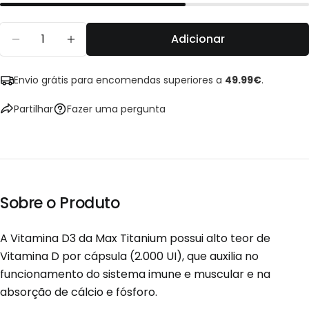
Mensagem
Partilhar
Partilhar
Fixar
no
no
no
Quantidade
Adicionar
Facebook
X
Pinterest
Diminuir Quantidade Para Vitamina D3 60 Cáps
Aumentar A Quantidade Para Vitamin
Os campos marcados com * são obrigatórios.
Envio grátis para encomendas superiores a
49.99€
.
Enviar Pergunta
Partilhar
Fazer uma pergunta
Sobre o Produto
A Vitamina D3 da Max Titanium possui alto teor de
Vitamina D por cápsula (2.000 UI), que auxilia no
funcionamento do sistema imune e muscular e na
absorção de cálcio e fósforo.