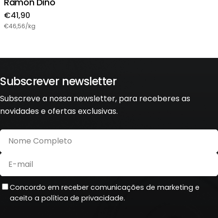
Ramon Dino
Preço
€41,90
regular
€46,56/kg
Subscrever newsletter
Subscreve a nossa newsletter, para receberes as
novidades e ofertas exclusivas.
Nome
Completo
E-
mail
Concordo em receber comunicações de marketing e
aceito a política de privacidade.