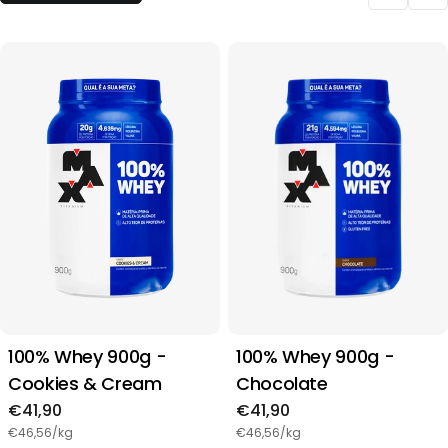
e
ç
ã
o
:
100% Whey 900g -
100% Whey 900g -
Cookies & Cream
Chocolate
Preço
€41,90
Preço
€41,90
regular
regular
€46,56/kg
€46,56/kg