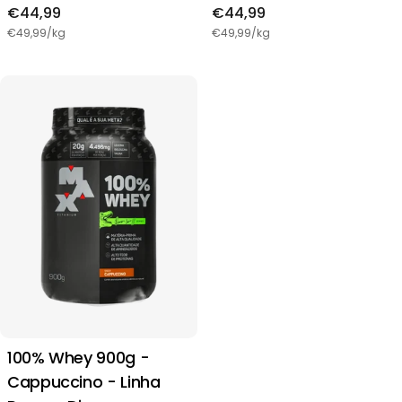
Preço
€44,99
Preço
€44,99
regular
regular
€49,99/kg
€49,99/kg
100% Whey 900g -
Cappuccino - Linha