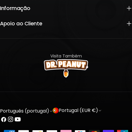
Informação
Apoio ao Cliente
Visita Também
P
L
Portugal (EUR €)
Português (portugal)
a
i
Facebook
Instagram
YouTube
í
n