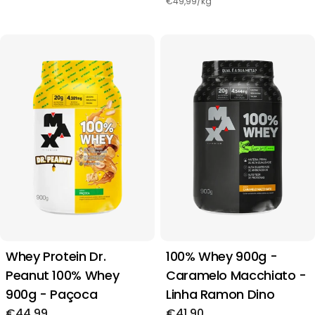
regular
€49,99/kg
Whey Protein Dr.
100% Whey 900g -
Peanut 100% Whey
Caramelo Macchiato -
900g - Paçoca
Linha Ramon Dino
Preço
€44,99
Preço
€41,90