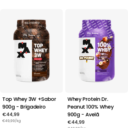
Top Whey 3W +Sabor
Whey Protein Dr.
900g - Brigadeiro
Peanut 100% Whey
900g - Avelã
Preço
€44,99
regular
€49,99/kg
Preço
€44,99