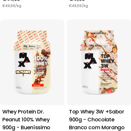
regular
regular
€49,99/kg
€46,56/kg
Whey Protein Dr.
Top Whey 3W +Sabor
Peanut 100% Whey
900g - Chocolate
900g - Bueníssimo
Branco com Morango