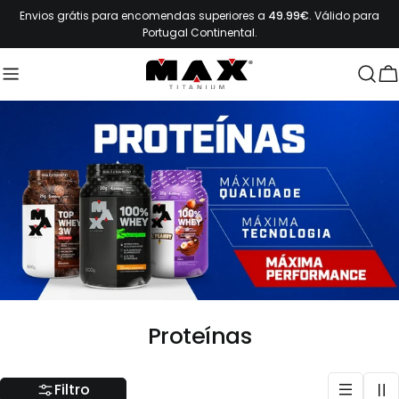
Ir
Envios grátis para encomendas superiores a
49.99€
. Válido para
para
Portugal Continental.
o
conteúdo
C
C
Proteínas
o
l
Filtro